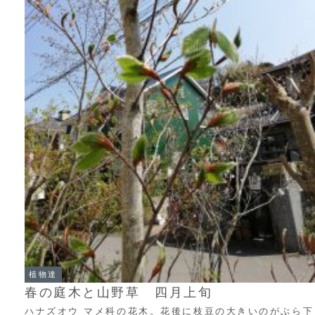
植物達
春の庭木と山野草 四月上旬
ハナズオウ マメ科の花木。花後に枝豆の大きいのがぶら下