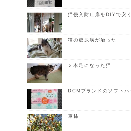
猫侵入防止扉をDIYで安
猫の糖尿病が治った
３本足になった猫
DCMブランドのソフトパ
筆柿