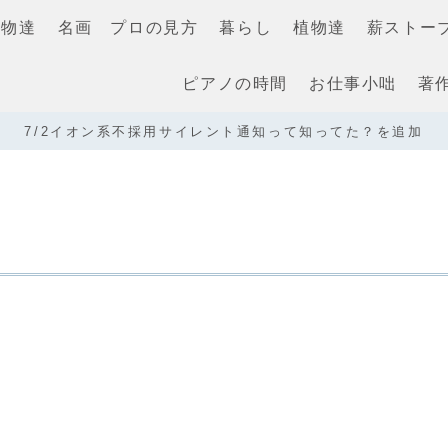
き物達
名画 プロの見方
暮らし
植物達
薪ストー
ピアノの時間
お仕事小咄
著
7/2イオン系不採用サイレント通知って知ってた？を追加