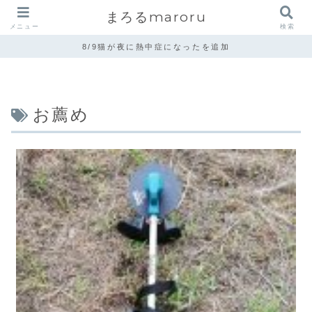
まろるmaroru
メニュー
検索
8/9猫が夜に熱中症になったを追加
お薦め