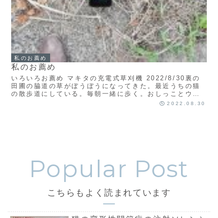
私のお薦め
私のお薦め
いろいろお薦め マキタの充電式草刈機 2022/8/30裏の
田圃の脇道の草がぼうぼうになってきた。最近うちの猫
の散歩道にしている。毎朝一緒に歩く。おしっことウン
チをさせる。あまり草丈が高いと歩きにくいもっと読む
2022.08.30
こちらもよく読まれています