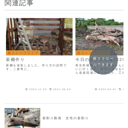
関連記事
薪ストーブライフ
薪ストーブライフ
横スクロー
薪棚作り
今日の薪調達現場2020/5
ルできます
薪棚を追加しました。作り方の説明で
長生村植木市場に温州みかんの
す。ご参考に。
いに行く途中、東部台付近を車
ら造成現場に出くわした。工事
いたので木を貰っていいかと訊
丈夫とのこと。早速夕方からチ
を持って行ってみた。大きなク
ラが掘り起こされていて伐もっ
2020.11.03
2021.06.03
2020.06.01
202
薪割り動画 女性の薪割り