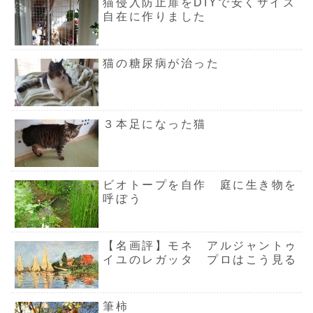
猫侵入防止扉をDIYで安くサイズ
自在に作りました
猫の糖尿病が治った
３本足になった猫
ビオトープを自作 庭に生き物を
呼ぼう
【名画評】モネ アルジャントゥ
イユのレガッタ プロはこう見る
筆柿