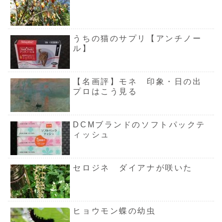
うちの猫のサプリ【アンチノー
ル】
【名画評】モネ 印象・日の出
プロはこう見る
DCMブランドのソフトパックテ
ィッシュ
セロジネ ダイアナが咲いた
ヒョウモン蝶の幼虫