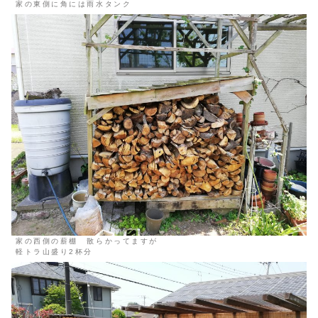
家の東側に角には雨水タンク
家の西側の薪棚 散らかってますが
軽トラ山盛り2杯分