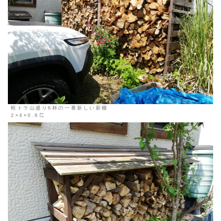
軽トラ山盛り6杯の一番新しい薪棚
2×4×0.9㍍