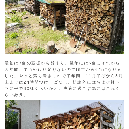
最初は3台の薪棚から始まり、翌年には5台にそれから
３年間、でもやはり足りないので昨年から6台になりま
した。やっと落ち着きこれで半年間、11月半ばから3月
末までは24時間つけっぱなし。結論的にはおよそ軽ト
ラに平で30杯くらいかと。快適に過ごす為にはこれく
らい必要。