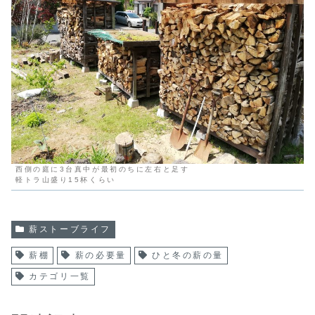
西側の庭に3台真中が最初のちに左右と足す
軽トラ山盛り15杯くらい
薪ストーブライフ
薪棚
薪の必要量
ひと冬の薪の量
カテゴリ一覧