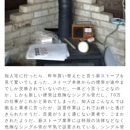
知人宅に行ったら、昨年買い替えたと言う薪ストーブを
見て驚いてしまった。ストーブ本体からの煙突が途中ま
でしか交換されていないのだ。一体どう言うことなの
か。しかも新しい煙突は危険なシングル管だし。70万
の仕事がこれかと呆れてしまった。知人はこんなんでは
困ると業者に言ったが、設置作業はこれでお終いと逃げ
きられたそうだ。言葉がうまく通じない業者で、ごまか
されたようだ。薪ストーブ業界には特段の法律などなく
危険なシングル管が平気で設置されている。シングル管