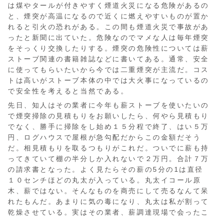
は煤やタールが付きやすく煙道火災になる危険があるの
と、煙突が高温になるので近くに燃えやすいものが置か
れると引火の恐れがある。この間も煙道火災で事故があ
ったと新聞に出ていた。危険なのでマメな人は毎年煙突
をそっくり交換したりする。煙突の危険性については薪
ストーブ関連の書籍雑誌などに書いてある。通常、安全
に使ってもらいたいから今では二重煙突が主流だ。コス
トは高いがストーブ本体の中では大火事になっているの
で安全性を考えると当然である。
先日、知人はその業者に今年も薪ストーブを使いたいの
で煙突掃除の見積もりをお願いしたら、何やら見積もり
でなく、勝手に掃除をし始め１５分程で終了、はい５万
円、ログハウスで屋根が急勾配だからこの金額だそう
だ。相見積もりを取るつもりがこれだ。ついでに薪も持
ってきていて棚の半分しか入れないで２万円。合計７万
の請求書となった。よく見たらその薪の5分の1は直径
１０センチほどの丸太が入っている。丸太イコール原
木、薪ではない。そんなものを商売にして売るなんて呆
れたもんだ。あまりに気の毒になり、丸太は私が割って
乾燥させている。実はその業者、薪調達現場で会ったこ