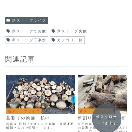
薪ストーブライフ
薪ストーブで失敗
薪ストーブ失敗
薪ストーブ工事例
カテゴリ一覧
関連記事
薪ストーブライフ
薪ストーブライフ
横スクロー
薪割りの動画 私の
薪割り動画 女性の薪割
ルできます
薪割り 薪割りでストレス解消、運動不足
今日は割りやすい原木です。ご
解消？人力で頑張ってます。
の貸家で伐採があり、原木を頂
た。お互いに得をするのがいい