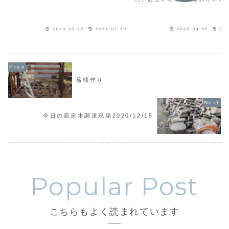
2020.03.19
2021.01.20
2020.04.05
202
薪棚作り
今日の薪原木調達現場2020/12/15
こちらもよく読まれています