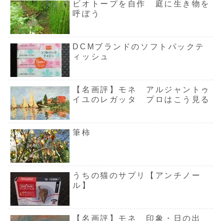
ビオトープを自作 庭に生き物を
呼ぼう
DCMブランドのソフトパックテ
ィッシュ
【名画評】モネ アルジャントゥ
イユのレガッタ プロはこう見る
筆柿
うちの猫のサプリ【アンチノー
ル】
【名画評】モネ 印象・日の出