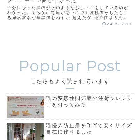
クレアチニン値が下がった
子分になった黒猫が水のようなおしっこをしているのが
わかった。明らかに腎臓が悪いので血液検査をしたとこ
ろ尿素窒素が基準値をわずか 超えたが 他の値は大丈夫
だった。2024年4月16日の話だ。とりあえず安もっと読
2025.03.21
む
こちらもよく読まれています
猫の変形性関節症の注射ソレンシ
アを打ってみた
猫侵入防止扉をDIYで安くサイズ
自在に作りました