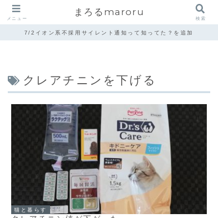
まろるmaroru
メニュー
検索
7/2イオン系不採用サイレント通知って知ってた？を追加
クレアチニンを下げる
猫と暮らす