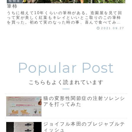
植物達
筆柿
うちに植えて10年くらいの筆柿がある。造園屋を見て回
って実が美しく紅葉もキレイといいとこ取りのこの筆柿
を買った。初めて実のなった時の事、喜んで食べてみた
ら、なんと渋柿だと分かりで随分がっかりしたもんだも
2021.09.27
っと読む
こちらもよく読まれています
猫の変形性関節症の注射ソレンシ
アを打ってみた
ジョイフル本田のプレジャブルテ
ィッシュ