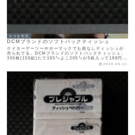
エコな生活
DCMブランドのソフトパックティッシュ
ケイヨーデーツーやホーマックでも箱なしティッシュが
売られてる。DCMブランドのソフトパックティッシュ、
300枚(150組)たて195㍉よこ205㍉が5袋入って198円、
税込み217円だ。ピンクとブルーもっと読む
2020.06.11