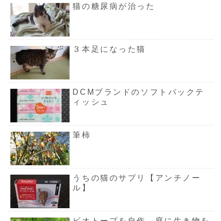
猫の糖尿病が治った
３本足になった猫
DCMブランドのソフトパックテ
ィッシュ
筆柿
うちの猫のサプリ【アンチノー
ル】
ビオトープを自作 庭に生き物を