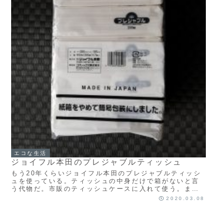
エコな生活
ジョイフル本田のプレジャブルティッシュ
もう20年くらいジョイフル本田のプレジャブルティッシ
ュを使っている。ティッシュの中身だけで箱がないと言
う代物だ。市販のティッシュケースに入れて使う。また
は使い終わった箱にセットする。200組(400枚もっと読
2020.03.08
む