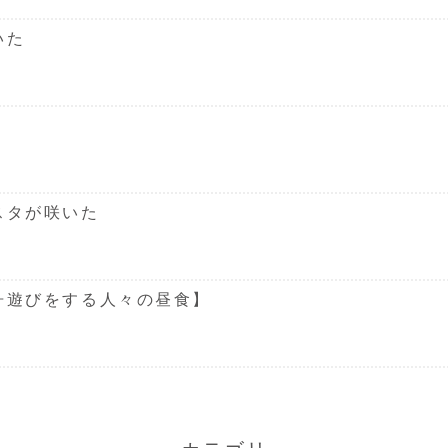
いた
スタが咲いた
舟遊びをする人々の昼食】