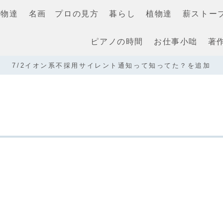
き物達
名画 プロの見方
暮らし
植物達
薪ストー
ピアノの時間
お仕事小咄
著
7/2イオン系不採用サイレント通知って知ってた？を追加