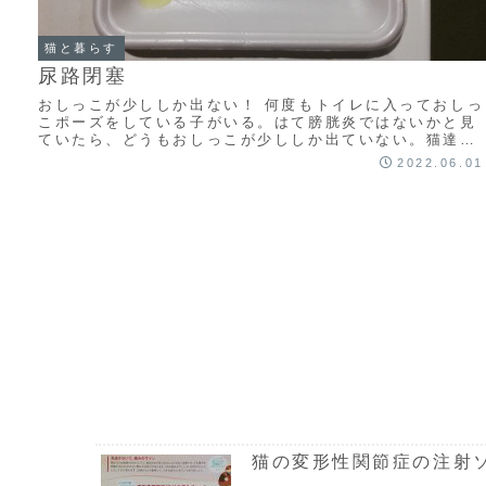
猫と暮らす
尿路閉塞
おしっこが少ししか出ない！ 何度もトイレに入っておしっ
こポーズをしている子がいる。はて膀胱炎ではないかと見
ていたら、どうもおしっこが少ししか出ていない。猫達の
おしっこをこのところあまり気にしていなかっもっと読む
2022.06.01
猫の変形性関節症の注射