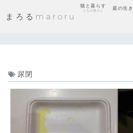
猫と暮らす
庭の生
うちの猫さん
まろるmaroru
尿閉