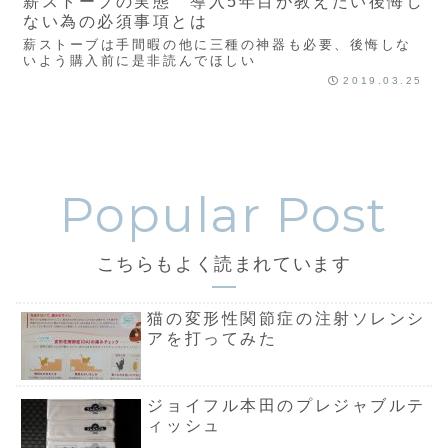
薪ストーブの実態 導入5年目が教えたい後悔し
ない為の必須事項とは
薪ストーブは手間暇の他に三種の神器も必要、後悔しな
いよう購入前に是非読んでほしい
2019.03.25
こちらもよく読まれています
猫の変形性関節症の注射ソレンシ
アを打ってみた
ジョイフル本田のプレジャブルテ
ィッシュ