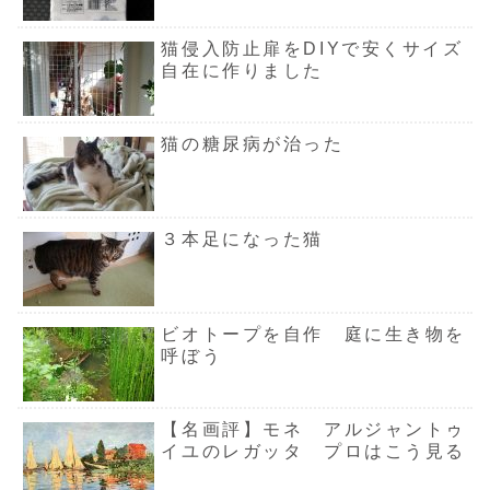
猫侵入防止扉をDIYで安くサイズ
自在に作りました
猫の糖尿病が治った
３本足になった猫
ビオトープを自作 庭に生き物を
呼ぼう
【名画評】モネ アルジャントゥ
イユのレガッタ プロはこう見る