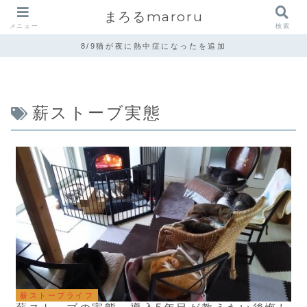
まろるmaroru
メニュー
検索
8/9猫が夜に熱中症になったを追加
薪ストーブ実態
薪ストーブライフ