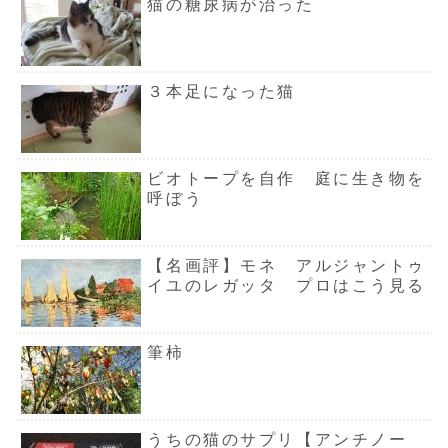
猫の糖尿病が治った
３本足になった猫
ビオトープを自作 庭に生き物を
呼ぼう
【名画評】モネ アルジャントゥ
イユのレガッタ プロはこう見る
筆柿
うちの猫のサプリ【アンチノー