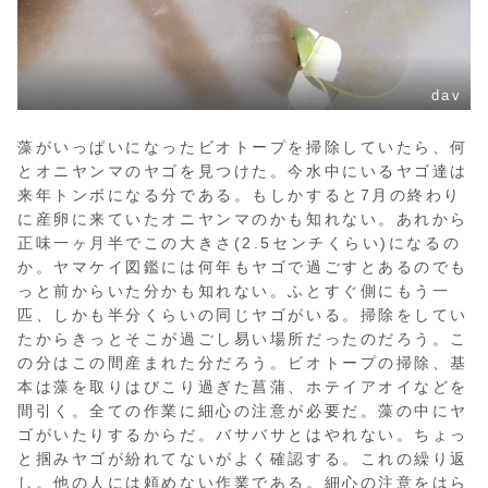
dav
藻がいっぱいになったビオトープを掃除していたら、何
とオニヤンマのヤゴを見つけた。今水中にいるヤゴ達は
来年トンボになる分である。もしかすると7月の終わり
に産卵に来ていたオニヤンマのかも知れない。あれから
正味一ヶ月半でこの大きさ(2.5センチくらい)になるの
か。ヤマケイ図鑑には何年もヤゴで過ごすとあるのでも
っと前からいた分かも知れない。ふとすぐ側にもう一
匹、しかも半分くらいの同じヤゴがいる。掃除をしてい
たからきっとそこが過ごし易い場所だったのだろう。こ
の分はこの間産まれた分だろう。ビオトープの掃除、基
本は藻を取りはびこり過ぎた菖蒲、ホテイアオイなどを
間引く。全ての作業に細心の注意が必要だ。藻の中にヤ
ゴがいたりするからだ。バサバサとはやれない。ちょっ
と掴みヤゴが紛れてないがよく確認する。これの繰り返
し。他の人には頼めない作業である。細心の注意をはら