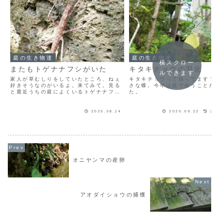
庭の生き物達
庭の生き物達
横スクロー
またもトゲナナフシがいた
キタキチョウの羽化
ルできます
家人が草むしりをしていたところ、ねぇ
キタキチョウって知ってます？
好きそうなのがいるよ。来てみて。見る
さな蝶。今年は庭で会うことが
と最近うちの庭によくいるトゲナナフシ
た。
だ。上に被さっていた葉っぱをどかしち
ゃったから丸見え。ちょっとした怪獣の
ようだ。背中や体中に棘があるからトゲ
2025.08.14
2020.09.22
202
ナナフシ。雄はほとんどいもっと読む
オニヤンマの産卵
アオダイショウの捕獲